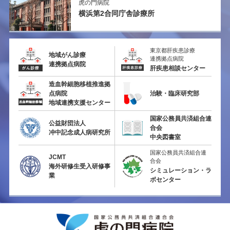
虎の門病院
横浜第2
合同庁舎診療所
東京都肝疾患診療
地域がん診療
連携拠点病院
連携拠点病院
肝疾患相談センター
造血幹細胞移植推進拠
点病院
治験・臨床研究部
地域連携支援センター
国家公務員共済組合連
公益財団法人
合会
冲中記念成人病研究所
中央図書室
国家公務員共済組合連
JCMT
合会
海外研修生受入研修事
シミュレーション・ラ
業
ボセンター