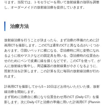
ります。当院では、トモセラピーを用いて放射線量の強弱を調整
し、オーダーメイドの放射線治療を提供していきます。
治療方法
放射線治療を行うことが決まったら、まず治療の準備のために計
画用CTを撮影します。このCTは通常のCTと異なる点がいくつか
あります。①固いベッドに横になる、②治療時に同じ姿勢になれ
るように枕やマスクなどの固定具を用いる、③治療時の位置合わ
せのためにペンで皮膚に線を描くなどです。このCTを使って、が
んに放射線が集中し、周辺臓器の放射線量が小さくなるように、
照射方法を計算します。この計算を元に毎回の放射線治療が行わ
れます。
計画用
CT
を撮影してから
5
～
10
日ほどお待ちいただいた後、放射
線治療を開始します。
まず初めに治療台に横になり位置合わせ用の
CT (Daily CT
）を撮
影します。次に
Daily CT
と治療の準備に用いた計画用
CT (Plannin