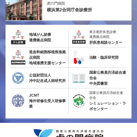
虎の門病院
横浜第2
合同庁舎診療所
東京都肝疾患診療
地域がん診療
連携拠点病院
連携拠点病院
肝疾患相談センター
造血幹細胞移植推進拠
点病院
治験・臨床研究部
地域連携支援センター
国家公務員共済組合連
公益財団法人
合会
冲中記念成人病研究所
中央図書室
国家公務員共済組合連
JCMT
合会
海外研修生受入研修事
シミュレーション・ラ
業
ボセンター