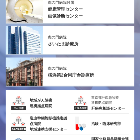
虎の門病院付属
健康管理センター
画像診断センター
虎の門病院
さいたま診療所
虎の門病院
横浜第2
合同庁舎診療所
東京都肝疾患診療
地域がん診療
連携拠点病院
連携拠点病院
肝疾患相談センター
造血幹細胞移植推進拠
点病院
治験・臨床研究部
地域連携支援センター
国家公務員共済組合連