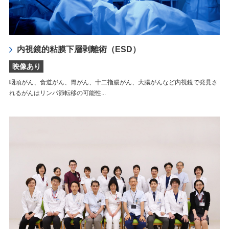
内視鏡的粘膜下層剥離術（ESD）
映像あり
咽頭がん、食道がん、胃がん、十二指腸がん、大腸がんなど内視鏡で発見さ
れるがんはリンパ節転移の可能性...