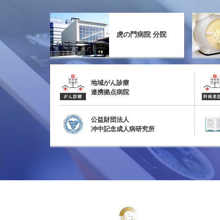
虎の門病院 分院
地域がん診療
連携拠点病院
公益財団法人
冲中記念成人病研究所