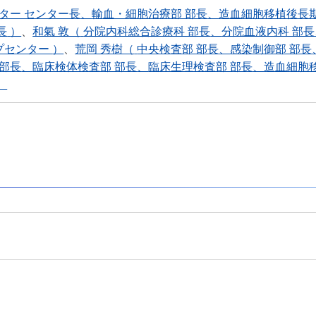
ター センター長
輸血・細胞治療部 部長
造血細胞移植後長
長
）
、
和氣 敦（
分院内科総合診療科 部長
分院血液内科 部長
プセンター
）
、
荒岡 秀樹（
中央検査部 部長
感染制御部 部長
 部長
臨床検体検査部 部長
臨床生理検査部 部長
造血細胞
）