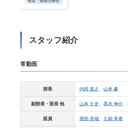
輸血・細胞治療部
スタッフ紹介
常勤医
部長
内田 直之
、
山本 豪
副部長・医長 他
山本 久史
、
髙木 伸介
、
医員
渡部 音哉
、
久能 美香