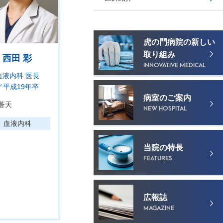
虎の門病院の新しい
取り組み
西田 彩
INNOVATIVE MEDICAL
血液内科 医長
／平成19年卒
病室のご案内
蒼天
NEW HOSPITAL
血液内科
当院の特長
FEATURES
広報誌
MAGAZINE