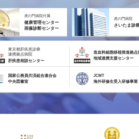
虎の門病院付属
虎の門病院
健康管理センター
さいたま診
画像診断センター
東京都肝疾患診療
造血幹細胞移植推進拠点
連携拠点病院
地域連携支援センター
肝疾患相談センター
国家公務員共済組合連合会
JCMT
中央図書室
海外研修生受入研修事業