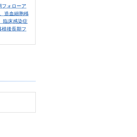
期フォローア
造血細胞移
臨床感染症
移植後長期フ