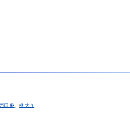
西田 彩
、
梶 大介