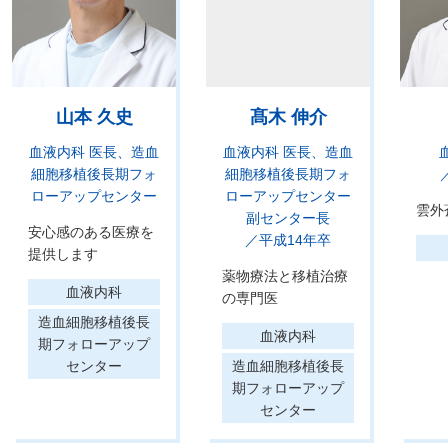
山本 久史
髙木 伸介
血液内科 医長
造血
血液内科 医長
造血
細胞移植後長期フォ
細胞移植後長期フォ
ローアップセンター
ローアップセンター
雲外
副センター長
安心感のある医療を
／平成14年卒
提供します
薬物療法と移植治療
血液内科
の専門医
造血細胞移植後長
血液内科
期フォローアップ
センター
造血細胞移植後長
期フォローアップ
センター