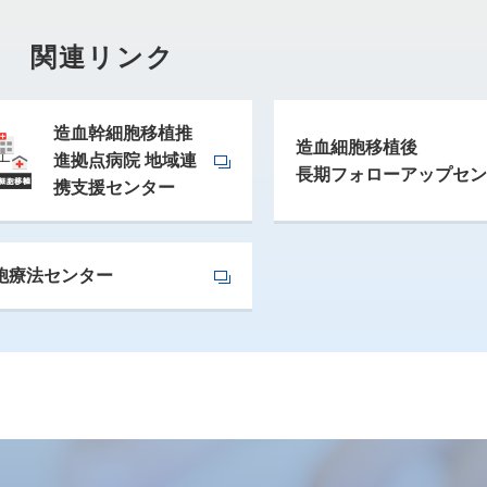
関連リンク
造血幹細胞移植推
造血細胞移植後
進拠点病院 地域連
長期フォローアップセン
携支援センター
胞療法センター