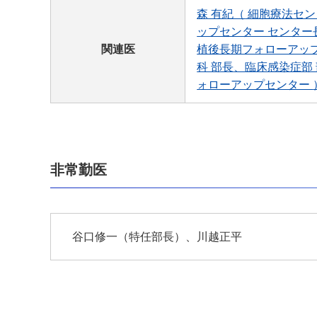
森 有紀（
細胞療法セン
ップセンター センター
関連医
植後長期フォローアッ
科 部長
臨床感染症部
ォローアップセンター
非常勤医
谷口修一（特任部長）、川越正平