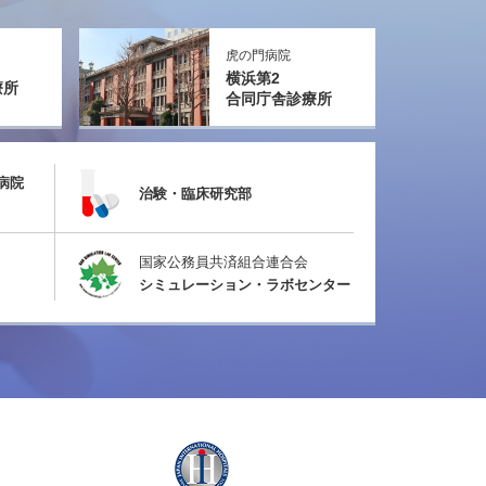
虎の門病院
横浜第2
療所
合同庁舎診療所
病院
治験・臨床研究部
国家公務員共済組合連合会
シミュレーション・ラボセンター