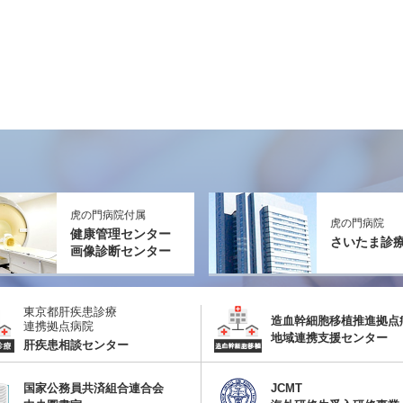
虎の門病院付属
虎の門病院
健康管理センター
さいたま診
画像診断センター
東京都肝疾患診療
造血幹細胞移植推進拠点
連携拠点病院
地域連携支援センター
肝疾患相談センター
国家公務員共済組合連合会
JCMT