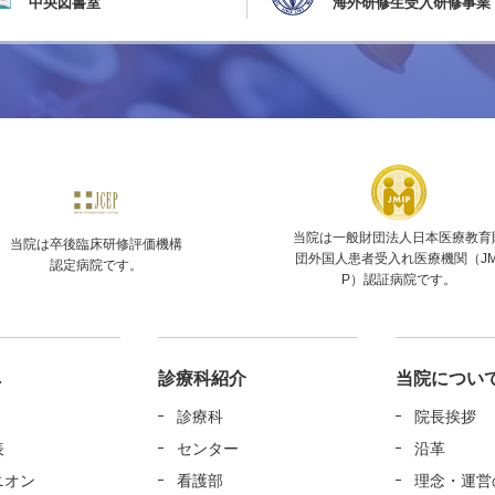
中央図書室
海外研修生受入研修事業
当院は一般財団法人日本医療教育
当院は卒後臨床研修評価機構
団外国人患者受入れ医療機関（JM
認定病院です。
P）認証病院です。
へ
診療科紹介
当院につい
診療科
院長挨拶
表
センター
沿革
ニオン
看護部
理念・運営