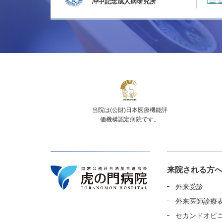
冲中記念成人病研究所
当院は(公財)日本医療機能評
価機構認定病院です。
来院される方
外来受診
外来医師診療
セカンドオピ