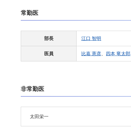
常勤医
部長
江口 智明
医員
比嘉 憲彦
、
四本 竜太郎
非常勤医
太田栄一