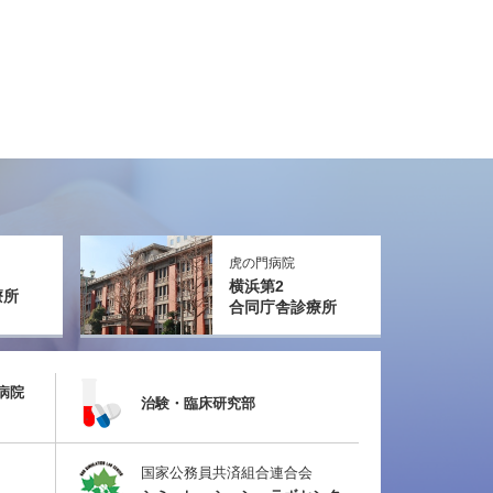
虎の門病院
横浜第2
療所
合同庁舎診療所
病院
治験・臨床研究部
国家公務員共済組合連合会