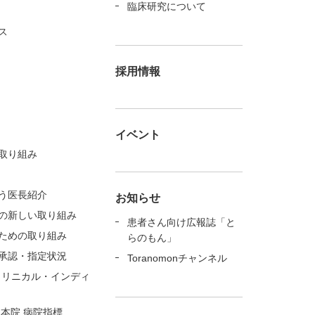
臨床研究について
ス
採用情報
イベント
取り組み
う医長紹介
お知らせ
の新しい取り組み
患者さん向け広報誌「と
ための取り組み
らのもん」
承認・指定状況
Toranomonチャンネル
クリニカル・インディ
 本院 病院指標