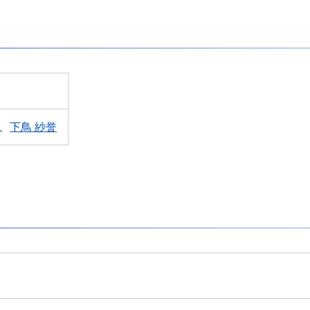
、
下鳥 紗誉