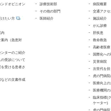
カンドオピニオン
診療技術部
病院概要
その他の部門
交通アクセ
受けたい方
医師紹介
施設紹介
がん診療
案内
肝疾患
ご案内（急患対
救命救急
高齢者医療
センターのご紹介
国際化への
んの受診について
災害病院
置を受ける患者さ
次世代を担
虎の門病院
書などの文書作成
医療向上の
医療機関の
臨床指標(
ケーター)
虎の門病院