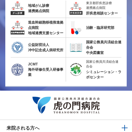
東京都肝疾患診療
地域がん診療
連携拠点病院
連携拠点病院
肝疾患相談センター
造血幹細胞移植推進拠
点病院
治験・臨床研究部
地域連携支援センター
国家公務員共済組合連
公益財団法人
合会
冲中記念成人病研究所
中央図書室
国家公務員共済組合連
JCMT
合会
海外研修生受入研修事
シミュレーション・ラ
業
ボセンター
来院される方へ