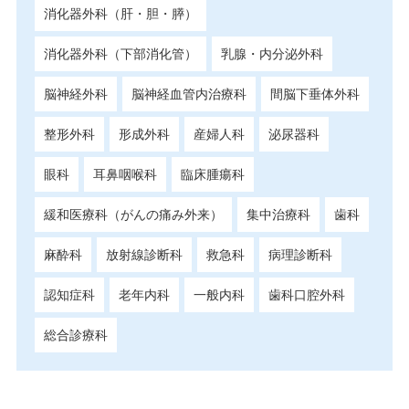
消化器外科（肝・胆・膵）
消化器外科（下部消化管）
乳腺・内分泌外科
脳神経外科
脳神経血管内治療科
間脳下垂体外科
整形外科
形成外科
産婦人科
泌尿器科
眼科
耳鼻咽喉科
臨床腫瘍科
緩和医療科（がんの痛み外来）
集中治療科
歯科
麻酔科
放射線診断科
救急科
病理診断科
認知症科
老年内科
一般内科
歯科口腔外科
総合診療科