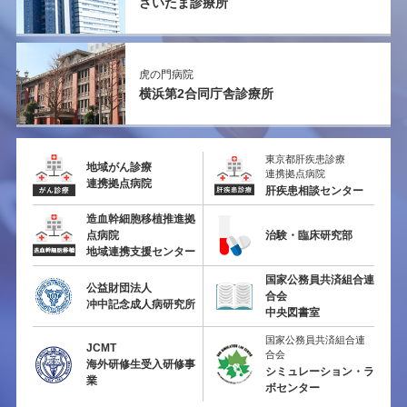
さいたま診療所
虎の門病院
横浜第2
合同庁舎診療所
東京都肝疾患診療
地域がん診療
連携拠点病院
連携拠点病院
肝疾患相談センター
造血幹細胞移植推進拠
点病院
治験・臨床研究部
地域連携支援センター
国家公務員共済組合連
公益財団法人
合会
冲中記念成人病研究所
中央図書室
国家公務員共済組合連
JCMT
合会
海外研修生受入研修事
シミュレーション・ラ
業
ボセンター