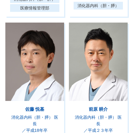
消化器内科（胆・膵）
医療情報管理部
佐藤 悦基
前原 耕介
消化器内科（胆・膵） 医
消化器内科（胆・膵） 医
長
長
／平成18年卒
／平成２３年卒