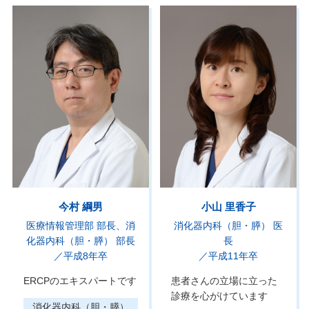
今村 綱男
小山 里香子
医療情報管理部 部長
消
消化器内科（胆・膵） 医
化器内科（胆・膵） 部長
長
／平成8年卒
／平成11年卒
ERCPのエキスパートです
患者さんの立場に立った
診療を心がけています
消化器内科（胆・膵）