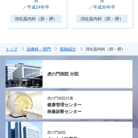
員
員
／平成24年卒
／平成30年卒
消化器内科（胆・膵）
消化器内科（胆・膵）
トップ
診療科・部門
医師紹介
消化器内科（胆・膵）
虎の門病院 分院
虎の門病院付属
健康管理センター
画像診断センター
虎の門病院