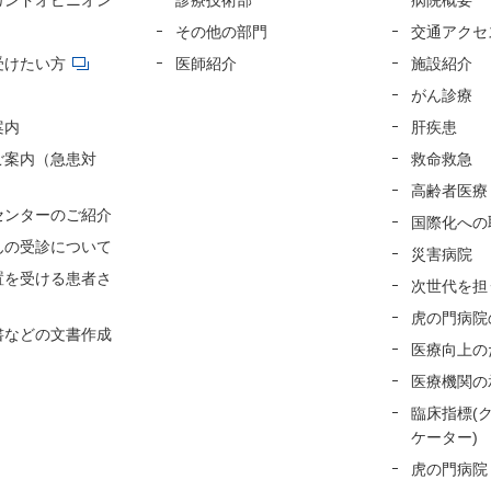
カンドオピニオン
診療技術部
病院概要
その他の部門
交通アクセ
受けたい方
医師紹介
施設紹介
がん診療
案内
肝疾患
ご案内（急患対
救命救急
高齢者医療
センターのご紹介
国際化への
んの受診について
災害病院
置を受ける患者さ
次世代を担
虎の門病院
書などの文書作成
医療向上の
医療機関の
臨床指標(
ケーター)
虎の門病院