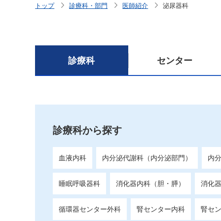
トップ
診療科・部門
医師紹介
泌尿器科
診療科
センター
診療科から探す
血液内科
内分泌代謝科（内分泌部門）
内
睡眠呼吸器科
消化器内科（胆・膵）
消化
循環器センター外科
腎センター内科
腎セ