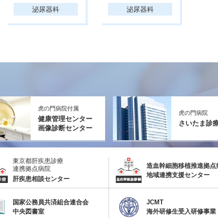
泌尿器科
泌尿器科
虎の門病院付属
虎の門病院
健康管理センター
さいたま診
画像診断センター
東京都肝疾患診療
造血幹細胞移植推進拠点
連携拠点病院
地域連携支援センター
肝疾患相談センター
国家公務員共済組合連合会
JCMT
中央図書室
海外研修生受入研修事業