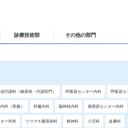
診療技術部
その他の部門
分泌代謝科（糖尿病・代謝部門）
呼吸器センター内科
呼吸器セ
器内科（胃腸）
肝臓内科
脳神経内科
循環器センター内科
ンター外科
リウマチ膠原病科
精神科
小児科
皮膚科