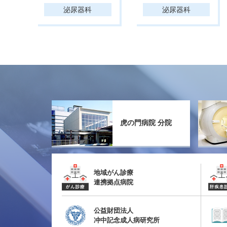
泌尿器科
泌尿器科
虎の門病院 分院
地域がん診療
連携拠点病院
公益財団法人
冲中記念成人病研究所