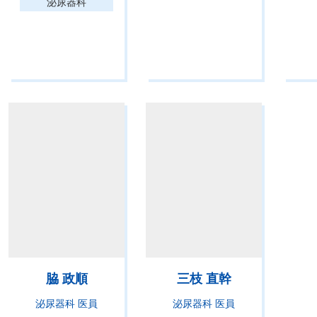
泌尿器科
脇 政順
三枝 直幹
泌尿器科 医員
泌尿器科 医員