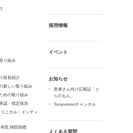
ス
採用情報
イベント
取り組み
う医長紹介
お知らせ
の新しい取り組み
患者さん向け広報誌「と
ための取り組み
らのもん」
承認・指定状況
Toranomonチャンネル
クリニカル・インディ
 本院 病院指標
よくある質問