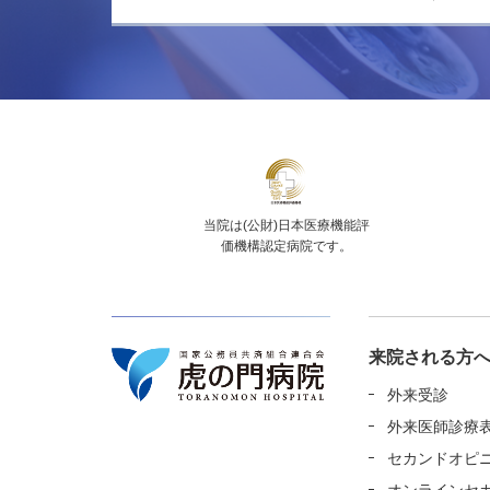
当院は(公財)日本医療機能評
価機構認定病院です。
来院される方
外来受診
外来医師診療
セカンドオピ