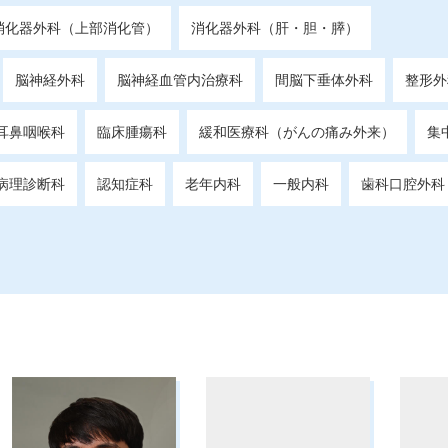
消化器外科（上部消化管）
消化器外科（肝・胆・膵）
脳神経外科
脳神経血管内治療科
間脳下垂体外科
整形外
耳鼻咽喉科
臨床腫瘍科
緩和医療科（がんの痛み外来）
集
病理診断科
認知症科
老年内科
一般内科
歯科口腔外科