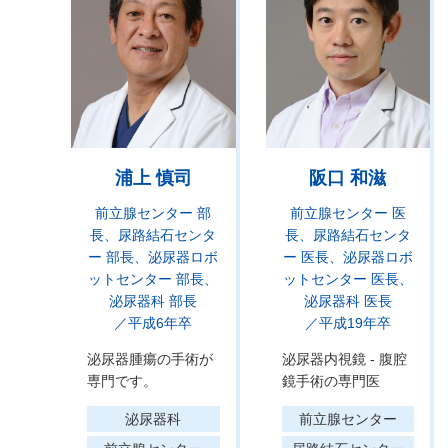
浦上 慎司
阪口 和滋
前立腺センター 部
前立腺センター 医
長
尿路結石センタ
長
尿路結石センタ
ー 部長
泌尿器ロボ
ー 医長
泌尿器ロボ
ットセンター 部長
ットセンター 医長
泌尿器科 部長
泌尿器科 医長
／平成6年卒
／平成19年卒
泌尿器腫瘍の手術が
泌尿器内視鏡 - 腹腔
専門です。
鏡手術の専門医
泌尿器科
前立腺センター