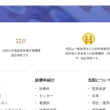
当院は一般財団法人日本医療教育
当院は卒後臨床研修評価機構
団外国人患者受入れ医療機関（JM
認定病院です。
P）認証病院です。
へ
診療科紹介
当院につい
診療科
院長挨拶
表
センター
沿革
ニオン
看護部
理念・運営