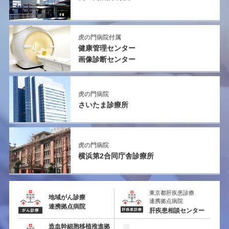
虎の門病院付属
健康管理センター
画像診断センター
虎の門病院
さいたま診療所
虎の門病院
横浜第2
合同庁舎診療所
東京都肝疾患診療
地域がん診療
連携拠点病院
連携拠点病院
肝疾患相談センター
造血幹細胞移植推進拠