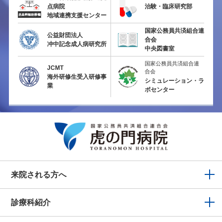
点病院
治験・臨床研究部
地域連携支援センター
国家公務員共済組合連
公益財団法人
合会
冲中記念成人病研究所
中央図書室
国家公務員共済組合連
JCMT
合会
海外研修生受入研修事
シミュレーション・ラ
業
ボセンター
来院される方へ
診療科紹介