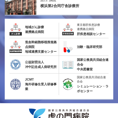
虎の門病院
横浜第2
合同庁舎診療所
東京都肝疾患診療
地域がん診療
連携拠点病院
連携拠点病院
肝疾患相談センター
造血幹細胞移植推進拠
点病院
治験・臨床研究部
地域連携支援センター
国家公務員共済組合連
公益財団法人
合会
冲中記念成人病研究所
中央図書室
国家公務員共済組合連
JCMT
合会
海外研修生受入研修事
シミュレーション・ラ
業
ボセンター