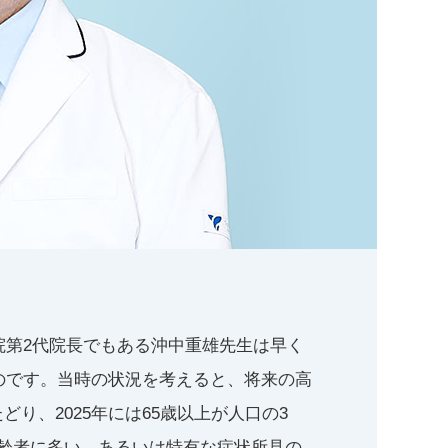
院第2代院長でもある沖中重雄先生は早く
のです。当時の状況を考えると、将来の高
、2025年には65歳以上が人口の3
齢者に多い、あるいは特有な症状所見の