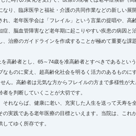
になり、臨床医学と福祉・介護の共同作業などの新しい展
され、老年医学会は「フレイル」という言葉の提唱や、高
知症、脳血管障害など老年期に起こりやすい疾患の病因と
し、治療のガイドラインを作成することが極めて重要な課
歳以上を高齢者とし、65～74歳を准高齢者とすべきであると
ブなものに変え、超高齢化社会を明るく活力のあるものにす
ません。高齢者は元気な方からフレイルの方まで多様性が大
齢者を判断していくことが大切です。
、それならば、健康に老い、充実した人生を送って天寿を
その実践である老年医療の目標といえます。当院は、これ
供してゆく所存です。