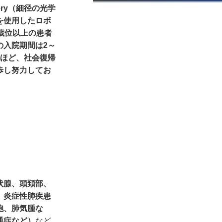
ery（細径の光学
を使用したロボ
歳位以上の患者
の入院期間は2～
いほど、社会復帰
歩し努力してお
状腺、頭頚部、
、炎症性肺疾患
胞、肺気腫な
通症など）
など