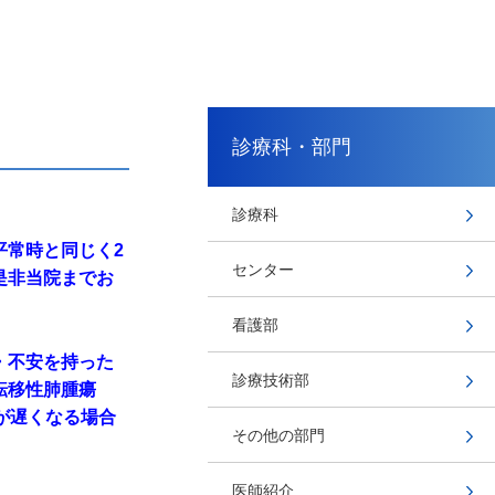
診療科・部門
診療科
平常時と同じく2
センター
是非当院までお
看護部
・不安を持った
診療技術部
・転移性肺腫瘍
が遅くなる場合
その他の部門
医師紹介