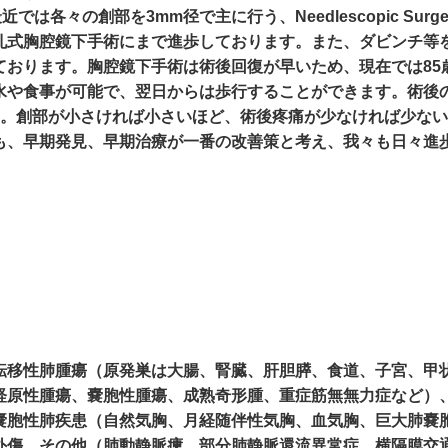
は各々の創部を3mm径で主に行う、Needlescopic Surg
孔式胸腔鏡下手術にまで進歩しております。また、ダビンチ等
ております。胸腔鏡下手術は術後回復が早いため、現在では85
水や食事が可能で、翌日からは歩行することができます。術後
す。創部が小さければ小さいほど、術後疼痛が少なければ少な
も、早期発見、早期治療が一番の改善策と考え、我々も日々進
転移性肺腫瘍（原発巣は大腸、腎臓、肝胆膵、食道、子宮、甲
経原性腫瘍、嚢胞性腫瘍、成熟奇形腫、重症筋無無力症など）
嚢胞性肺疾患（自然気胸、月経随伴性気胸、血気胸、巨大肺嚢
外傷、その他（肺動静脈瘻、部分肺静脈還流異常症、横隔膜交