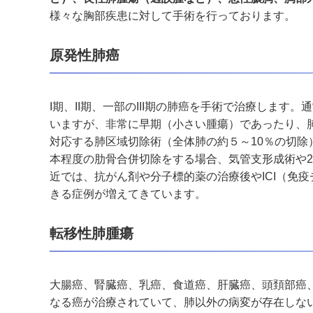
様々な胸部疾患に対して手術を行っております。
原発性肺癌
I期、
II
期、一部の
III
期の肺癌を手術で治療します。通
いますが、非常に早期（小さい腫瘍）であったり、
対応する肺区域切除術（全体肺の約５～
10
％の切除
本程度の肋骨合併切除をする場合、気管支形成術や
近では、抗がん剤や分子標的薬の治療後や
ICI
（免疫
きる症例が増えてきています。
転移性肺腫瘍
大腸癌、腎臓癌、乳癌、食道癌、肝臓癌、頭頚部癌
なる癌が治療されていて、肺以外の病変が存在しな