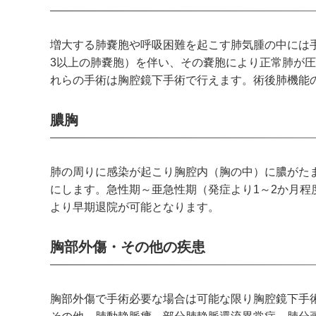
増大する肺嚢胞や呼吸困難を起こす肺気腫の中には
3
以上の肺嚢胞）を伴い、その嚢胞により正常肺が
れらの手術は胸腔鏡下手術で行えます。術後肺機能
膿胸
肺の周りに感染が起こり胸腔内（胸の中）に膿がた
にします。急性期～亜急性期（発症より
1
～
2
か月程
より早期退院が可能となります。
胸部外傷・その他の疾患
胸部外傷で手術必要な場合は可能な限り胸腔鏡下手