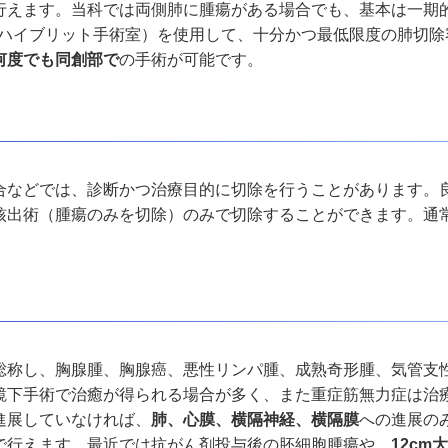
行えます。当科では両側肺に腫瘍がある場合でも、基本は一期
ハイブリット手術室）を使用して、十分かつ最低限度の肺切除
何度でも同創部で
の手術が可能です。
合などでは、診断かつ治療目的に切除を行うことがあります。
核出術（腫瘍のみを切除）のみで切除することができます。通
総称し、胸腺腫、胸腺癌、悪性リンパ腫、成熟奇形腫、気管支
鏡下手術で治癒が得られる場合が多く、また重症筋無力症は治
進展していなければ、
肺、心膜、横隔神経、横隔膜
への進展の
で行えます。最近では抗がん剤投与後の胚細胞腫瘍や、
12cm