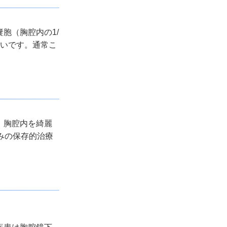
嚢胞（胸腔内の
1/
多いです。通常こ
）胸腔内を綺麗
みの保存的治療