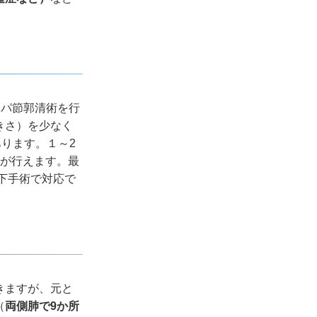
ンパ節郭清術を行
きさ）を少なく
あります。１～
2
除が行えます。最
下手術で対応で
きますが、元と
（
両側肺で
9
か所