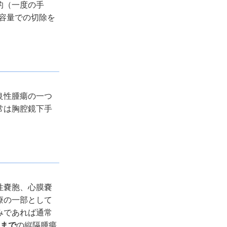
的（一度の手
容量での切除を
良性腫瘍の一つ
常は胸腔鏡下手
性嚢胞、心膜嚢
療の一部として
みであれば通常
大まで
の縦隔腫瘍