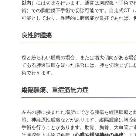
以内
）には切除を行います。通常は胸腔鏡下手術で
術）での胸腔鏡下手術で切除可能です。自走式
CT
（
可能としており、異時的に肺機能が良好であれば、
良性肺腫瘍
癌と紛らわい腫瘍の場合、または増大傾向がある場
である肺過誤腫を疑った場合には、肺を切除せずに
術で行えます。
縦隔腫瘍、重症筋無力症
左右の肺に挟まれた場所にできる腫瘍を縦隔腫瘍と
胞、神経原性腫瘍などがあります。縦隔腫瘍は胸腔
手術を行うことがあります。肋骨、胸骨、大血管に
は胸腔鏡下手術で再建（
心膜や横隔神経の再建
）ま