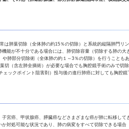
常は肺葉切除（全体肺の約
15
％の切除）と系統的縦隔肺門リ
肺機能が不十分である場合には、肺切除容量（切除する肺の大
）や肺部分切除術（全体肺の約１～
3
％の切除）を行うことも
2
葉切（含左肺全摘術）が必要な場合でも胸腔鏡手術のみで切
チェックポイント阻害剤）投与後の進行肺癌に対しても胸腔鏡
、子宮癌、甲状腺癌、膵臓癌などさまざまな癌が肺に転移して
いか対処可能な状況であり、肺の病変をすべて切除できる場合