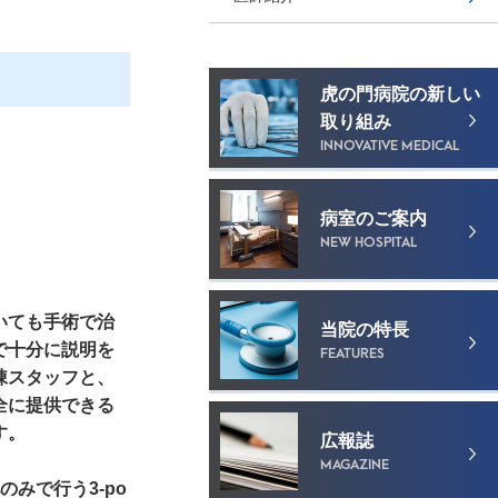
虎の門病院の新しい
取り組み
INNOVATIVE MEDICAL
病室のご案内
NEW HOSPITAL
いても手術で治
当院の特長
で十分に説明を
FEATURES
棟スタッフと、
全に提供できる
す。
広報誌
MAGAZINE
みで行う3-po