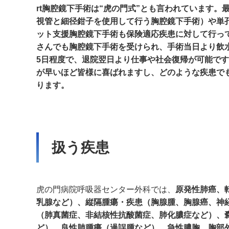
rt胸腔鏡下手術は“虎の門式”とも言われています。最近で
視管と細径鉗子を使用して行う胸腔鏡下手術）や単
ット支援胸腔鏡下手術も保険適応疾患に対して行っ
さんでも胸腔鏡下手術を受けられ、手術当日より飲
5日程度で、退院翌日より仕事や社会復帰が可能で
が早いほど皆様に喜ばれますし、どのような疾患で
ります。
扱う疾患
虎の門病院呼吸器センター外科では、
原発性肺癌、
乳腺など）、縦隔腫瘍・疾患（胸腺腫、胸腺癌、神
（肺真菌症、非結核性抗酸菌症、肺化膿症など）、
ど）、良性肺腫瘍（過誤腫など）、急性膿胸、胸部