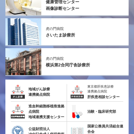
健康管理センター
画像診断センター
虎の門病院
さいたま診療所
虎の門病院
横浜第2
合同庁舎診療所
東京都肝疾患診療
地域がん診療
連携拠点病院
連携拠点病院
肝疾患相談センター
造血幹細胞移植推進拠
点病院
治験・臨床研究部
地域連携支援センター
国家公務員共済組合連
公益財団法人
合会