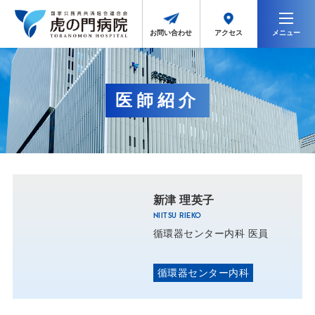
メニュー
アクセス
お問い合わせ
医師紹介
新津 理英子
NIITSU RIEKO
循環器センター内科 医員
循環器センター内科