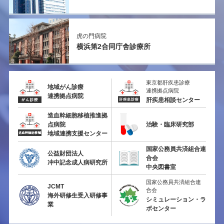
虎の門病院
横浜第2
合同庁舎診療所
東京都肝疾患診療
地域がん診療
連携拠点病院
連携拠点病院
肝疾患相談センター
造血幹細胞移植推進拠
点病院
治験・臨床研究部
地域連携支援センター
国家公務員共済組合連
公益財団法人
合会
冲中記念成人病研究所
中央図書室
国家公務員共済組合連
JCMT
合会
海外研修生受入研修事
シミュレーション・ラ
業
ボセンター