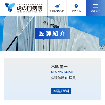
メニュー
アクセス
お問い合わせ
医師紹介
木脇 圭一
KINOWAKI KEIICHI
病理診断科 医員
病理診断科