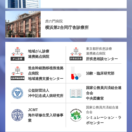
虎の門病院
横浜第2
合同庁舎診療所
東京都肝疾患診療
地域がん診療
連携拠点病院
連携拠点病院
肝疾患相談センター
造血幹細胞移植推進拠
点病院
治験・臨床研究部
地域連携支援センター
国家公務員共済組合連
公益財団法人
合会
冲中記念成人病研究所
中央図書室
国家公務員共済組合連
JCMT
合会
海外研修生受入研修事
シミュレーション・ラ
業
ボセンター