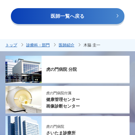
医師一覧へ戻る
トップ
診療科・部門
医師紹介
木脇 圭一
虎の門病院 分院
虎の門病院付属
健康管理センター
画像診断センター
虎の門病院
さいたま診療所