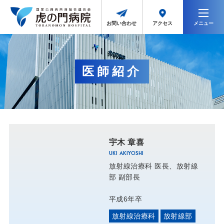
メニュー
アクセス
お問い合わせ
医師紹介
宇木 章喜
UKI AKIYOSHI
放射線治療科 医長
放射線
部 副部長
平成6年卒
放射線治療科
放射線部