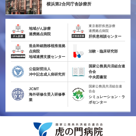
横浜第2
合同庁舎診療所
東京都肝疾患診療
地域がん診療
連携拠点病院
連携拠点病院
肝疾患相談センター
造血幹細胞移植推進拠
点病院
治験・臨床研究部
地域連携支援センター
国家公務員共済組合連
公益財団法人
合会
冲中記念成人病研究所
中央図書室
国家公務員共済組合連
JCMT
合会
海外研修生受入研修事
シミュレーション・ラ
業
ボセンター