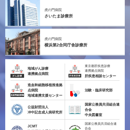
虎の門病院
さいたま診療所
虎の門病院
横浜第2
合同庁舎診療所
東京都肝疾患診療
地域がん診療
連携拠点病院
連携拠点病院
肝疾患相談センター
造血幹細胞移植推進拠
点病院
治験・臨床研究部
地域連携支援センター
国家公務員共済組合連
公益財団法人
合会
冲中記念成人病研究所
中央図書室
国家公務員共済組合連
JCMT
合会