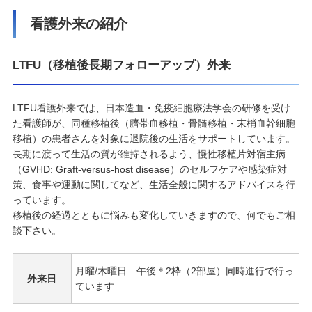
看護外来の紹介
LTFU（移植後長期フォローアップ）外来
LTFU看護外来では、日本造血・免疫細胞療法学会の研修を受け
た看護師が、同種移植後（臍帯血移植・骨髄移植・末梢血幹細胞
移植）の患者さんを対象に退院後の生活をサポートしています。
長期に渡って生活の質が維持されるよう、慢性移植片対宿主病
（GVHD: Graft-versus-host disease）のセルフケアや感染症対
策、食事や運動に関してなど、生活全般に関するアドバイスを行
っています。
移植後の経過とともに悩みも変化していきますので、何でもご相
談下さい。
月曜/木曜日 午後＊2枠（2部屋）同時進行で行っ
外来日
ています