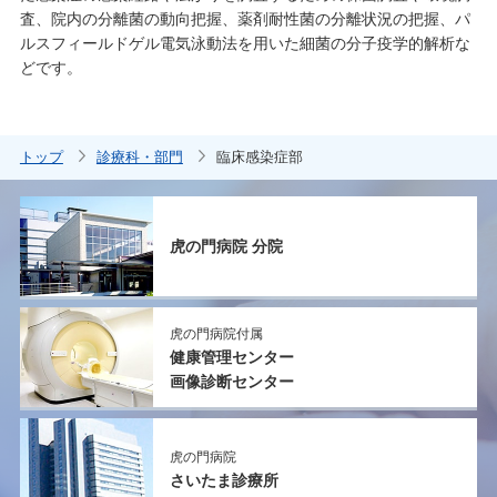
査、院内の分離菌の動向把握、薬剤耐性菌の分離状況の把握、パ
ルスフィールドゲル電気泳動法を用いた細菌の分子疫学的解析な
どです。
トップ
診療科・部門
臨床感染症部
虎の門病院 分院
虎の門病院付属
健康管理センター
画像診断センター
虎の門病院
さいたま診療所