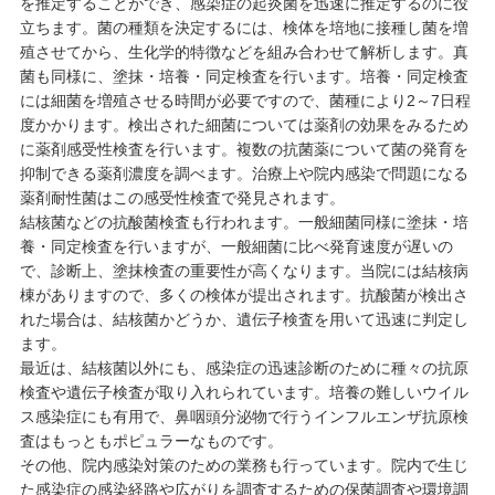
を推定することができ、感染症の起炎菌を迅速に推定するのに役
立ちます。菌の種類を決定するには、検体を培地に接種し菌を増
殖させてから、生化学的特徴などを組み合わせて解析します。真
菌も同様に、塗抹・培養・同定検査を行います。培養・同定検査
には細菌を増殖させる時間が必要ですので、菌種により2～7日程
度かかります。検出された細菌については薬剤の効果をみるため
に薬剤感受性検査を行います。複数の抗菌薬について菌の発育を
抑制できる薬剤濃度を調べます。治療上や院内感染で問題になる
薬剤耐性菌はこの感受性検査で発見されます。
結核菌などの抗酸菌検査も行われます。一般細菌同様に塗抹・培
養・同定検査を行いますが、一般細菌に比べ発育速度が遅いの
で、診断上、塗抹検査の重要性が高くなります。当院には結核病
棟がありますので、多くの検体が提出されます。抗酸菌が検出さ
れた場合は、結核菌かどうか、遺伝子検査を用いて迅速に判定し
ます。
最近は、結核菌以外にも、感染症の迅速診断のために種々の抗原
検査や遺伝子検査が取り入れられています。培養の難しいウイル
ス感染症にも有用で、鼻咽頭分泌物で行うインフルエンザ抗原検
査はもっともポピュラーなものです。
その他、院内感染対策のための業務も行っています。院内で生じ
た感染症の感染経路や広がりを調査するための保菌調査や環境調