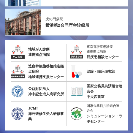
虎の門病院
横浜第2
合同庁舎診療所
東京都肝疾患診療
地域がん診療
連携拠点病院
連携拠点病院
肝疾患相談センター
造血幹細胞移植推進拠
点病院
治験・臨床研究部
地域連携支援センター
国家公務員共済組合連
公益財団法人
合会
冲中記念成人病研究所
中央図書室
国家公務員共済組合連
JCMT
合会
海外研修生受入研修事
シミュレーション・ラ
業
ボセンター