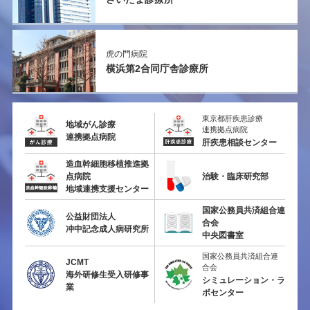
虎の門病院
横浜第2
合同庁舎診療所
東京都肝疾患診療
地域がん診療
連携拠点病院
連携拠点病院
肝疾患相談センター
造血幹細胞移植推進拠
点病院
治験・臨床研究部
地域連携支援センター
国家公務員共済組合連
公益財団法人
合会
冲中記念成人病研究所
中央図書室
国家公務員共済組合連
JCMT
合会
海外研修生受入研修事
シミュレーション・ラ
業
ボセンター