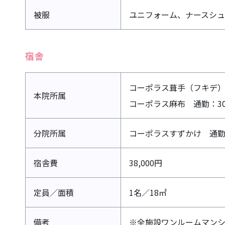
被服
ユニフォーム、ナースシュ
宿舎
コーポラス葺手（フキデ）
本院所属
コーポラス麻布 通勤：3
分院所属
コーポラスすずかけ
通勤
宿舎費
38,000円
定員／面積
1名／18㎡
備考
※全施設ワンルームマン