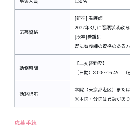
募集人員
150名
[新卒] 看護師
2027年3月に看護学系
応募資格
[既卒]看護師
既に看護師の資格のある
【二交替勤務】
勤務時間
（日勤）8:00～16:45 （夜
本院（東京都港区）また
勤務場所
※本院・分院は異動があり
応募手続