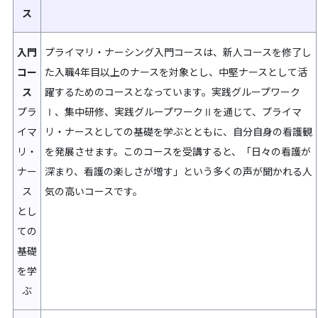
ス
入門
プライマリ・ナーシング入門コースは、新人コースを修了し
コー
た入職4年目以上のナースを対象とし、中堅ナースとして活
ス
躍するためのコースとなっています。実践グループワーク
プラ
Ⅰ、集中研修、実践グループワークⅡを通じて、プライマ
イマ
リ・ナースとしての基礎を学ぶとともに、自分自身の看護観
リ・
を発展させます。このコースを受講すると、「日々の看護が
ナー
深まり、看護の楽しさが増す」という多くの声が聞かれる人
ス
気の高いコースです。
とし
ての
基礎
を学
ぶ