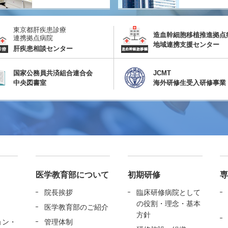
東京都肝疾患診療
造血幹細胞移植推進拠点
連携拠点病院
地域連携支援センター
肝疾患相談センター
国家公務員共済組合連合会
JCMT
中央図書室
海外研修生受入研修事業
医学教育部について
初期研修
専
院長挨拶
臨床研修病院として
の役割・理念・基本
医学教育部のご紹介
方針
ョン・
管理体制