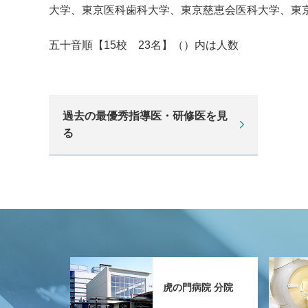
大学、東京医科歯科大学、東京慈恵会医科大学、東
五十音順【
15
校
23
名】（）内は人数
過去の最優秀指導医・研修医を見
る
虎の門病院 分院