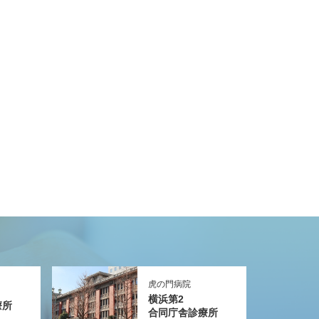
虎の門病院
横浜第2
療所
合同庁舎診療所