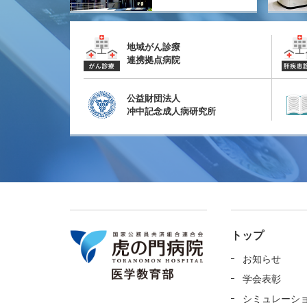
地域がん診療
連携拠点病院
公益財団法人
冲中記念成人病研究所
トップ
お知らせ
学会表彰
シミュレーシ