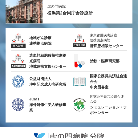
虎の門病院
横浜第2
合同庁舎診療所
東京都肝疾患診療
地域がん診療
連携拠点病院
連携拠点病院
肝疾患相談センター
造血幹細胞移植推進拠
点病院
治験・臨床研究部
地域連携支援センター
国家公務員共済組合連
公益財団法人
合会
冲中記念成人病研究所
中央図書室
国家公務員共済組合連
JCMT
合会
海外研修生受入研修事
シミュレーション・ラ
業
ボセンター