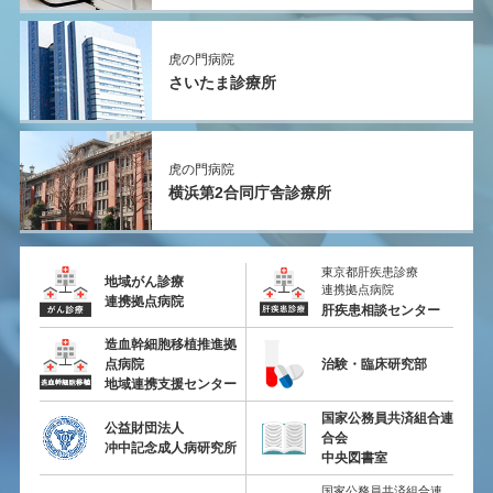
虎の門病院
さいたま診療所
虎の門病院
横浜第2
合同庁舎診療所
東京都肝疾患診療
地域がん診療
連携拠点病院
連携拠点病院
肝疾患相談センター
造血幹細胞移植推進拠
点病院
治験・臨床研究部
地域連携支援センター
国家公務員共済組合連
公益財団法人
合会
冲中記念成人病研究所
中央図書室
国家公務員共済組合連