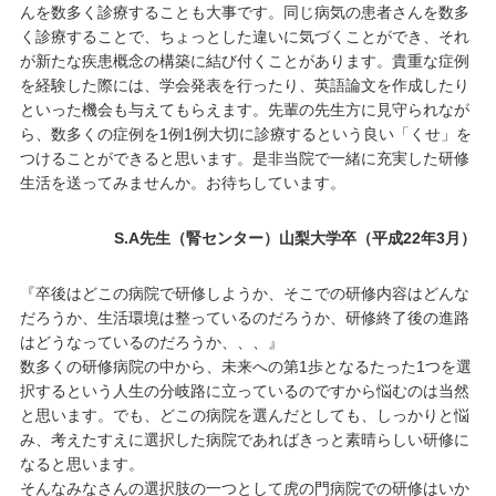
んを数多く診療することも大事です。同じ病気の患者さんを数多
く診療することで、ちょっとした違いに気づくことができ、それ
が新たな疾患概念の構築に結び付くことがあります。貴重な症例
を経験した際には、学会発表を行ったり、英語論文を作成したり
といった機会も与えてもらえます。先輩の先生方に見守られなが
ら、数多くの症例を1例1例大切に診療するという良い「くせ」を
つけることができると思います。是非当院で一緒に充実した研修
生活を送ってみませんか。お待ちしています。
S.A先生（腎センター）山梨大学卒（平成22年3月）
『卒後はどこの病院で研修しようか、そこでの研修内容はどんな
だろうか、生活環境は整っているのだろうか、研修終了後の進路
はどうなっているのだろうか、、、』
数多くの研修病院の中から、未来への第1歩となるたった1つを選
択するという人生の分岐路に立っているのですから悩むのは当然
と思います。でも、どこの病院を選んだとしても、しっかりと悩
み、考えたすえに選択した病院であればきっと素晴らしい研修に
なると思います。
そんなみなさんの選択肢の一つとして虎の門病院での研修はいか