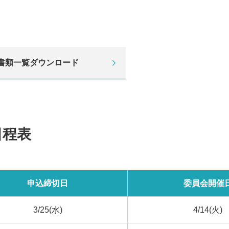
書類一覧ダウンロード
日程表
申込締切日
委員会開催
3/25(水)
4/14(火)